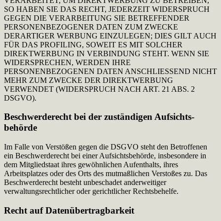
VERARBEITET, UM DIREKTWERBUNG ZU BETREIBEN,
SO HABEN SIE DAS RECHT, JEDERZEIT WIDERSPRUCH
GEGEN DIE VERARBEITUNG SIE BETREFFENDER
PERSONENBEZOGENER DATEN ZUM ZWECKE
DERARTIGER WERBUNG EINZULEGEN; DIES GILT AUCH
FÜR DAS PROFILING, SOWEIT ES MIT SOLCHER
DIREKTWERBUNG IN VERBINDUNG STEHT. WENN SIE
WIDERSPRECHEN, WERDEN IHRE
PERSONENBEZOGENEN DATEN ANSCHLIESSEND NICHT
MEHR ZUM ZWECKE DER DIREKTWERBUNG
VERWENDET (WIDERSPRUCH NACH ART. 21 ABS. 2
DSGVO).
Beschwerde­recht bei der zuständigen Aufsichts­
behörde
Im Falle von Verstößen gegen die DSGVO steht den Betroffenen
ein Beschwerderecht bei einer Aufsichtsbehörde, insbesondere in
dem Mitgliedstaat ihres gewöhnlichen Aufenthalts, ihres
Arbeitsplatzes oder des Orts des mutmaßlichen Verstoßes zu. Das
Beschwerderecht besteht unbeschadet anderweitiger
verwaltungsrechtlicher oder gerichtlicher Rechtsbehelfe.
Recht auf Daten­übertrag­barkeit